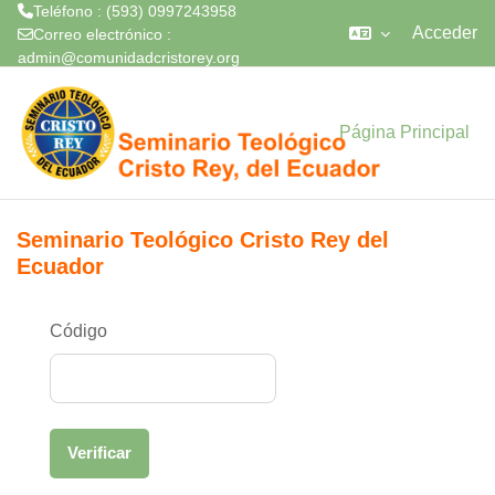
Teléfono : (593) 0997243958
Acceder
Correo electrónico :
admin@comunidadcristorey.org
Saltar al contenido principal
Página Principal
Seminario Teológico Cristo Rey del
Ecuador
Código