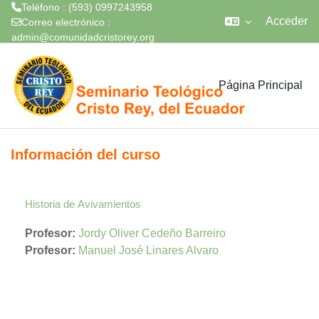
Teléfono : (593) 0997243958
Acceder
Correo electrónico :
admin@comunidadcristorey.org
Saltar al contenido principal
Página Principal
Información del curso
Historia de Avivamientos
Profesor:
Jordy Oliver Cedeño Barreiro
Profesor:
Manuel José Linares Alvaro