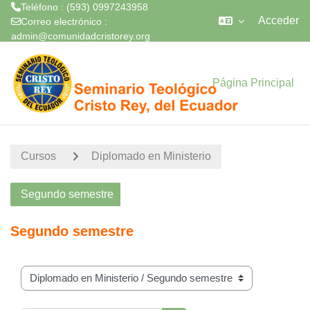
Teléfono : (593) 0997243958
Acceder
Correo electrónico :
admin@comunidadcristorey.org
Saltar al contenido principal
Página Principal
Cursos
Diplomado en Ministerio
Segundo semestre
Segundo semestre
Categorías de curso