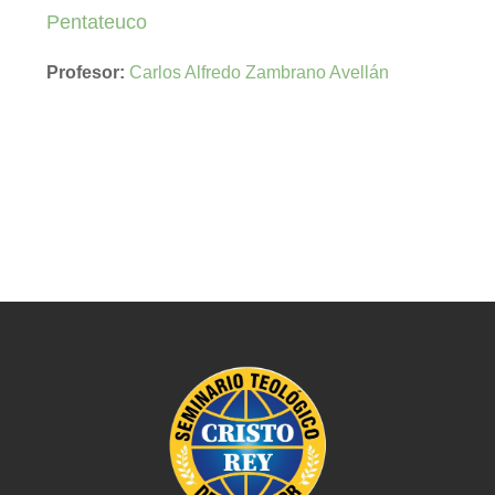
Pentateuco
Profesor:
Carlos Alfredo Zambrano Avellán