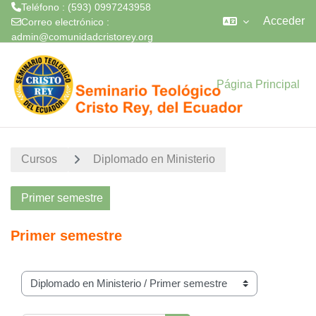
Teléfono : (593) 0997243958
Acceder
Correo electrónico :
admin@comunidadcristorey.org
Saltar al contenido principal
Página Principal
Cursos
Diplomado en Ministerio
Primer semestre
Primer semestre
Categorías de curso